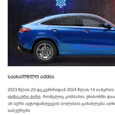
ᲡᲐᲐᲮᲐᲚᲬᲚᲝ ᲐᲥᲪᲘᲐ
2023 წლის 20 დეკემბრიდან 2024 წლის 14 იანვრ
ფიზიკური პირი,
რომელიც კომპანია უნისონში დაა
ან სურს ავტოდაზღვევის პოლისის განახლება აღ
საჩუქრებს: