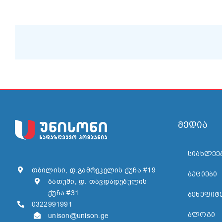
მედია
ᲡᲘᲐᲮᲚᲔᲔ
თბილისი, დ.გამრეკელის ქუჩა #19
ᲐᲥᲪᲘᲔᲑᲘ
ბათუმი, დ. თავდადებულის
ქუჩა #31
ᲑᲔᲜᲔᲤᲘᲢᲔ
0322991991
ᲑᲚᲝᲒᲘ
unison@unison.ge