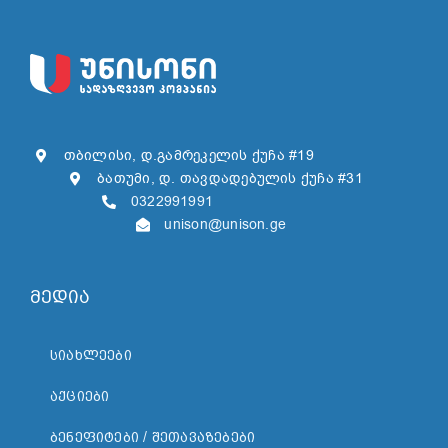
თბილისი, დ.გამრეკელის ქუჩა #19
ბათუმი, დ. თავდადებულის ქუჩა #31
0322991991
unison@unison.ge
მედია
ᲡᲘᲐᲮᲚᲔᲔᲑᲘ
ᲐᲥᲪᲘᲔᲑᲘ
ᲑᲔᲜᲔᲤᲘᲢᲔᲑᲘ / ᲨᲔᲗᲐᲕᲐᲖᲔᲑᲔᲑᲘ