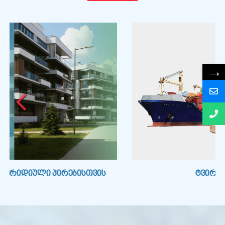
→
ᲢᲕᲘᲠᲗᲘᲡ ᲓᲐᲖᲦᲕᲔᲕᲐ