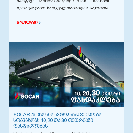
მარტივი • Martev Charging Station | Facebook
Შეთავაზებით სარგებლობისთვის საჭიროა
ᲡᲠᲣᲚᲐᲓ
SOCAR ᲣᲜᲘᲡᲝᲜᲘᲡ ᲐᲕᲢᲝᲓᲐᲖᲦᲕᲔᲣᲚᲔᲑᲡ
ᲡᲗᲐᲕᲐᲖᲝᲑᲡ 10,20 ᲓᲐ 30 ᲗᲔᲗᲠᲘᲐᲜᲘ
ᲤᲐᲡᲓᲐᲙᲚᲔᲑᲐᲡ