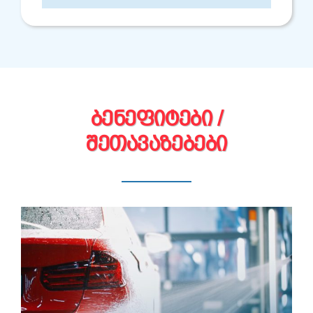
ᲑᲔᲜᲔᲤᲘᲢᲔᲑᲘ /
ᲨᲔᲗᲐᲕᲐᲖᲔᲑᲔᲑᲘ