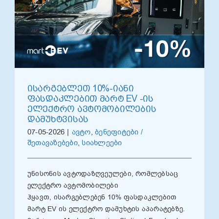
ᲘᲡᲐᲠᲒᲔᲑᲚᲔᲗ 10%-ᲘᲐᲜᲘ
ᲤᲐᲡᲓᲐᲙᲚᲔᲑᲘᲗ ᲛᲐᲠᲢ EV -ᲘᲡ
ᲔᲚᲔᲥᲢᲠᲝ ᲐᲕᲢᲝᲛᲝᲑᲘᲚᲔᲑᲘᲡ
ᲓᲐᲛᲣᲮᲢᲕᲘᲡᲐᲡ
07-05-2026
|
ავტო
,
ბენეფიტები /
შეთავაზებები
,
სიახლეები
უნისონის ავტოდაზღვეულები, რომლებსაც
ელექტრო ავტომობილები
ჰყავთ, ისარგებლებენ 10% ფასდაკლებით
მარტ EV ის ელექტრო დამუხტის აპარატებზე.