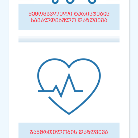
ᲨᲔᲛᲝᲛᲡᲕᲚᲔᲚᲘ ᲢᲣᲠᲘᲡᲢᲔᲑᲘᲡ
ᲡᲐᲕᲐᲚᲓᲔᲑᲣᲚᲝ ᲓᲐᲖᲦᲕᲔᲕᲐ
ᲯᲐᲜᲛᲠᲗᲔᲚᲝᲑᲘᲡ ᲓᲐᲖᲦᲕᲔᲕᲐ