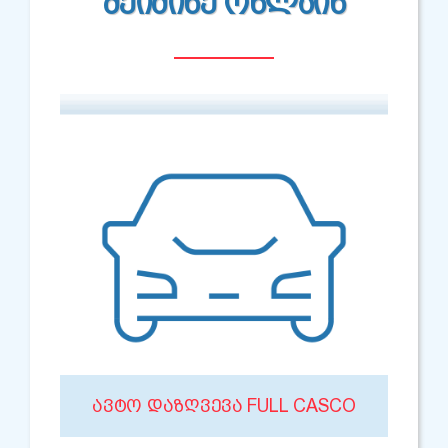
ᲨᲔᲘᲫᲘᲜᲔ ᲝᲜᲚᲐᲘᲜ
ᲐᲕᲢᲝ ᲓᲐᲖᲦᲕᲔᲕᲐ FULL CASCO