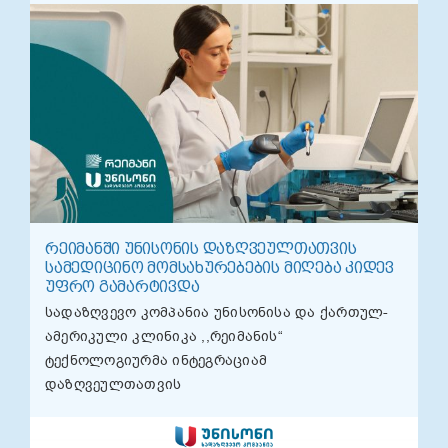
ᲠᲔᲘᲛᲐᲜᲨᲘ ᲣᲜᲘᲡᲝᲜᲘᲡ ᲓᲐᲖᲦᲕᲔᲣᲚᲗᲐᲗᲕᲘᲡ
ᲡᲐᲛᲔᲓᲘᲪᲘᲜᲝ ᲛᲝᲛᲡᲐᲮᲣᲠᲔᲑᲔᲑᲘᲡ ᲛᲘᲦᲔᲑᲐ ᲙᲘᲓᲔᲕ
ᲣᲤᲠᲝ ᲒᲐᲛᲐᲠᲢᲘᲕᲓᲐ
სადაზღვევო კომპანია უნისონისა და ქართულ-
ამერიკული კლინიკა ,,რეიმანის“
ტექნოლოგიურმა ინტეგრაციამ
დაზღვეულთათვის