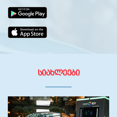
ᲡᲘᲐᲮᲚᲔᲔᲑᲘ