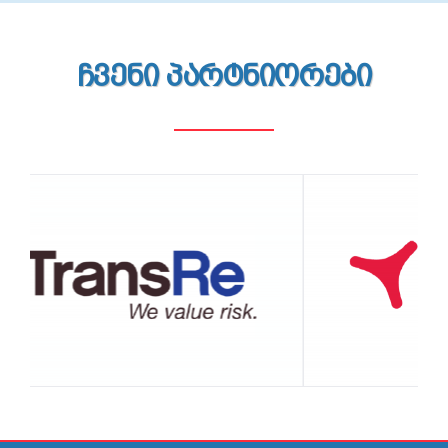
ᲩᲕᲔᲜᲘ ᲞᲐᲠᲢᲜᲘᲝᲠᲔᲑᲘ