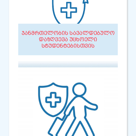
ᲯᲐᲜᲛᲠᲗᲔᲚᲝᲑᲘᲡ ᲡᲐᲕᲐᲚᲓᲔᲑᲣᲚᲝ
ᲓᲐᲖᲦᲕᲔᲕᲐ ᲣᲪᲮᲝᲔᲚᲘ
ᲡᲢᲣᲓᲔᲜᲢᲔᲑᲘᲡᲗᲕᲘᲡ