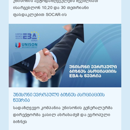
უნისონის ავტოდაზღვეულებს შეუძლიათ
ისარგებლონ 10,20 და 30 თეთრიანი
ფასდაკლებით SOCAR-ის
ᲣᲜᲘᲡᲝᲜᲘ ᲔᲕᲠᲝᲞᲣᲚᲘ ᲑᲘᲖᲜᲔᲡ ᲐᲡᲝᲪᲘᲐᲪᲘᲘᲡ
ᲬᲔᲕᲠᲘᲐ
სადაზღვევო კომპანია უნისონის გენერალურმა
დირექტორმა ვასილ ახრახაძემ და ევროპული
ბიზნეს