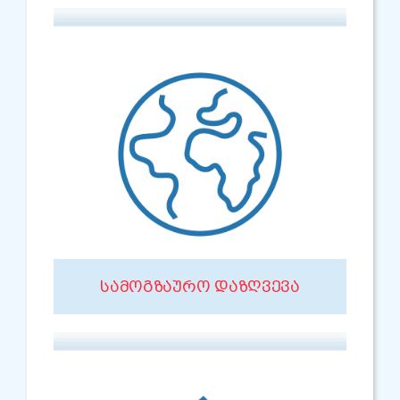
ᲡᲐᲛᲝᲒᲖᲐᲣᲠᲝ ᲓᲐᲖᲦᲕᲔᲕᲐ