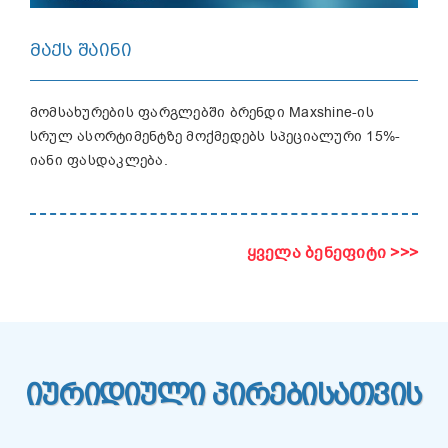
ᲛᲐᲥᲡ ᲨᲐᲘᲜᲘ
მომსახურების ფარგლებში ბრენდი Maxshine-ის
სრულ ასორტიმენტზე მოქმედებს სპეციალური 15%-
იანი ფასდაკლება.
ყველა ბენეფიტი >>>
ᲘᲣᲠᲘᲓᲘᲣᲚᲘ ᲞᲘᲠᲔᲑᲘᲡᲐᲗᲕᲘᲡ