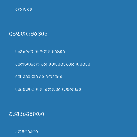
ᲑᲚᲝᲒᲘ
ინფორმაცია
ᲡᲐᲯᲐᲠᲝ ᲘᲜᲤᲝᲠᲛᲐᲪᲘᲐ
ᲞᲔᲠᲡᲝᲜᲐᲚᲣᲠ ᲛᲝᲜᲐᲪᲔᲛᲗᲐ ᲓᲐᲪᲕᲐ
ᲬᲔᲡᲔᲑᲘ ᲓᲐ ᲞᲘᲠᲝᲑᲔᲑᲘ
ᲡᲐᲛᲔᲓᲘᲪᲘᲜᲝ ᲞᲠᲝᲕᲐᲘᲓᲔᲠᲔᲑᲘ
უკუკავშირი
ᲙᲝᲜᲢᲐᲥᲢᲘ