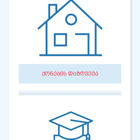
ᲥᲝᲜᲔᲑᲘᲡ ᲓᲐᲖᲦᲕᲔᲕᲐ