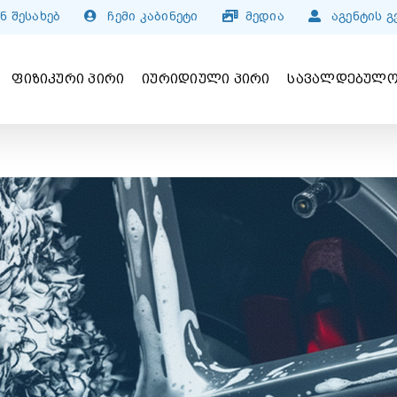
ნ შესახებ
ჩემი კაბინეტი
მედია
აგენტის 
ᲤᲘᲖᲘᲙᲣᲠᲘ ᲞᲘᲠᲘ
ᲘᲣᲠᲘᲓᲘᲣᲚᲘ ᲞᲘᲠᲘ
ᲡᲐᲕᲐᲚᲓᲔᲑᲣᲚᲝ