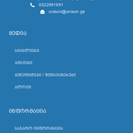
0322991991
unison@unison.ge
მედია
ᲡᲘᲐᲮᲚᲔᲔᲑᲘ
ᲐᲥᲪᲘᲔᲑᲘ
ᲑᲔᲜᲔᲤᲘᲢᲔᲑᲘ / ᲨᲔᲗᲐᲕᲐᲖᲔᲑᲔᲑᲘ
ᲑᲚᲝᲒᲘ
ინფორმაცია
ᲡᲐᲯᲐᲠᲝ ᲘᲜᲤᲝᲠᲛᲐᲪᲘᲐ