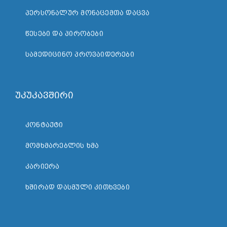
ᲞᲔᲠᲡᲝᲜᲐᲚᲣᲠ ᲛᲝᲜᲐᲪᲔᲛᲗᲐ ᲓᲐᲪᲕᲐ
ᲬᲔᲡᲔᲑᲘ ᲓᲐ ᲞᲘᲠᲝᲑᲔᲑᲘ
ᲡᲐᲛᲔᲓᲘᲪᲘᲜᲝ ᲞᲠᲝᲕᲐᲘᲓᲔᲠᲔᲑᲘ
უკუკავშირი
ᲙᲝᲜᲢᲐᲥᲢᲘ
ᲛᲝᲛᲮᲛᲐᲠᲔᲑᲚᲘᲡ ᲮᲛᲐ
ᲙᲐᲠᲘᲔᲠᲐ
ᲮᲨᲘᲠᲐᲓ ᲓᲐᲡᲛᲣᲚᲘ ᲙᲘᲗᲮᲕᲔᲑᲘ