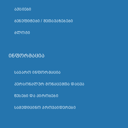
ᲐᲥᲪᲘᲔᲑᲘ
ᲑᲔᲜᲔᲤᲘᲢᲔᲑᲘ / ᲨᲔᲗᲐᲕᲐᲖᲔᲑᲔᲑᲘ
ᲑᲚᲝᲒᲘ
ინფორმაცია
ᲡᲐᲯᲐᲠᲝ ᲘᲜᲤᲝᲠᲛᲐᲪᲘᲐ
ᲞᲔᲠᲡᲝᲜᲐᲚᲣᲠ ᲛᲝᲜᲐᲪᲔᲛᲗᲐ ᲓᲐᲪᲕᲐ
ᲬᲔᲡᲔᲑᲘ ᲓᲐ ᲞᲘᲠᲝᲑᲔᲑᲘ
ᲡᲐᲛᲔᲓᲘᲪᲘᲜᲝ ᲞᲠᲝᲕᲐᲘᲓᲔᲠᲔᲑᲘ