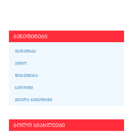
ᲑᲔᲜᲔᲤᲘᲢᲔᲑᲘ
ᲔᲡᲗᲔᲢᲘᲙᲐ
ᲐᲕᲢᲝ
ᲓᲐᲡᲕᲔᲜᲔᲑᲐ
ᲡᲞᲝᲠᲢᲘ
ᲧᲕᲔᲚᲐ ᲑᲔᲜᲔᲤᲘᲢᲘ
ᲑᲝᲚᲝ ᲡᲘᲐᲮᲚᲔᲔᲑᲘ