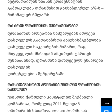
ავტომობილის ზიანის კომპენსაციას
გამოაკლებს ფრანშიზით განსაზღვრულ 5%-ს –
მინიმალურ 50ლარს.
ᲠᲐ ᲐᲠᲘᲡ ᲤᲠᲐᲜᲨᲘᲖᲘᲡ ᲣᲞᲘᲠᲐᲢᲔᲡᲝᲑᲐ?
ფრანშიზის არსებობა საშუალებას აძლევს
დაზღვეულს გაათანაბროს პასუხისმგებლობა
დაზღვეული საკუთრების მიმართ, რაც
მზღვეველის მხრიდან ამცირებს ტარიფს.
შესაბამისად, ფრანშიზა დაზღვეულს ეხმარება
დაზღვევის
ღირებულების შემცირებაში.
ᲠᲐᲡ ᲒᲗᲐᲕᲐᲖᲝᲑᲗ ᲙᲝᲛᲞᲐᲜᲘᲐ ᲣᲜᲘᲡᲝᲜᲘ ᲤᲠᲐᲜᲨᲘᲖᲘᲡ
ᲜᲐᲬᲘᲚᲨᲘ?
უნისონი ქართული კაპიტალით შექმნილი
→
კომპანიაა, რომელიც 2011 წლიდან
ოპერირებს სადაზღვევო სექტორში და