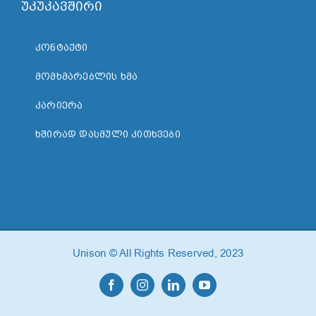
უკუკავშირი
ᲙᲝᲜᲢᲐᲥᲢᲘ
ᲛᲝᲛᲮᲛᲐᲠᲔᲑᲚᲘᲡ ᲮᲛᲐ
ᲙᲐᲠᲘᲔᲠᲐ
ᲮᲨᲘᲠᲐᲓ ᲓᲐᲡᲛᲣᲚᲘ ᲙᲘᲗᲮᲕᲔᲑᲘ
Unison © All Rights Reserved, 2023
Facebook
Instagram
LinkedIn
YouTube