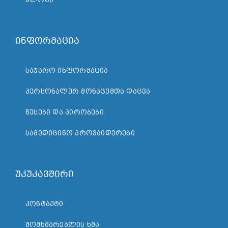
ინფორმაცია
ᲡᲐᲯᲐᲠᲝ ᲘᲜᲤᲝᲠᲛᲐᲪᲘᲐ
ᲞᲔᲠᲡᲝᲜᲐᲚᲣᲠ ᲛᲝᲜᲐᲪᲔᲛᲗᲐ ᲓᲐᲪᲕᲐ
ᲬᲔᲡᲔᲑᲘ ᲓᲐ ᲞᲘᲠᲝᲑᲔᲑᲘ
ᲡᲐᲛᲔᲓᲘᲪᲘᲜᲝ ᲞᲠᲝᲕᲐᲘᲓᲔᲠᲔᲑᲘ
უკუკავშირი
ᲙᲝᲜᲢᲐᲥᲢᲘ
ᲛᲝᲛᲮᲛᲐᲠᲔᲑᲚᲘᲡ ᲮᲛᲐ