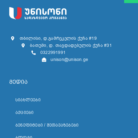
თბილისი, დ.გამრეკელის ქუჩა #19
ბათუმი, დ. თავდადებულის ქუჩა #31
0322991991
unison@unison.ge
მედია
ᲡᲘᲐᲮᲚᲔᲔᲑᲘ
ᲐᲥᲪᲘᲔᲑᲘ
ᲑᲔᲜᲔᲤᲘᲢᲔᲑᲘ / ᲨᲔᲗᲐᲕᲐᲖᲔᲑᲔᲑᲘ
ᲑᲚᲝᲒᲘ