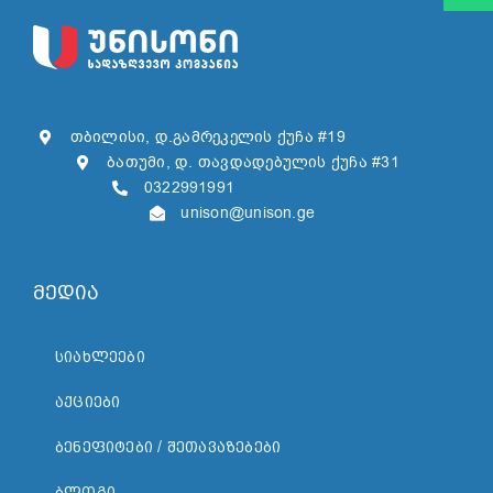
თბილისი, დ.გამრეკელის ქუჩა #19
ბათუმი, დ. თავდადებულის ქუჩა #31
0322991991
unison@unison.ge
მედია
ᲡᲘᲐᲮᲚᲔᲔᲑᲘ
ᲐᲥᲪᲘᲔᲑᲘ
ᲑᲔᲜᲔᲤᲘᲢᲔᲑᲘ / ᲨᲔᲗᲐᲕᲐᲖᲔᲑᲔᲑᲘ
ᲑᲚᲝᲒᲘ