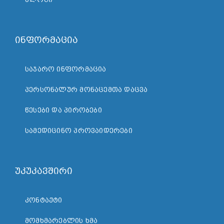
ინფორმაცია
ᲡᲐᲯᲐᲠᲝ ᲘᲜᲤᲝᲠᲛᲐᲪᲘᲐ
ᲞᲔᲠᲡᲝᲜᲐᲚᲣᲠ ᲛᲝᲜᲐᲪᲔᲛᲗᲐ ᲓᲐᲪᲕᲐ
ᲬᲔᲡᲔᲑᲘ ᲓᲐ ᲞᲘᲠᲝᲑᲔᲑᲘ
ᲡᲐᲛᲔᲓᲘᲪᲘᲜᲝ ᲞᲠᲝᲕᲐᲘᲓᲔᲠᲔᲑᲘ
უკუკავშირი
ᲙᲝᲜᲢᲐᲥᲢᲘ
ᲛᲝᲛᲮᲛᲐᲠᲔᲑᲚᲘᲡ ᲮᲛᲐ