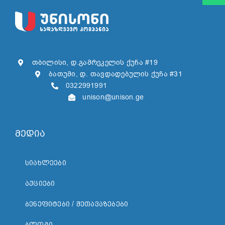
თბილისი, დ.გამრეკელის ქუჩა #19
ბათუმი, დ. თავდადებულის ქუჩა #31
0322991991
unison@unison.ge
მედია
ᲡᲘᲐᲮᲚᲔᲔᲑᲘ
ᲐᲥᲪᲘᲔᲑᲘ
ᲑᲔᲜᲔᲤᲘᲢᲔᲑᲘ / ᲨᲔᲗᲐᲕᲐᲖᲔᲑᲔᲑᲘ
ᲑᲚᲝᲒᲘ