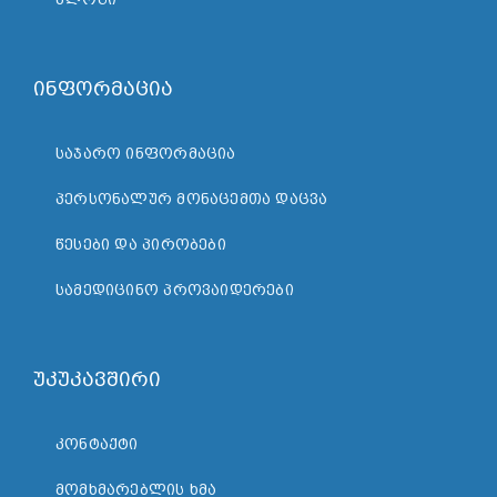
ინფორმაცია
ᲡᲐᲯᲐᲠᲝ ᲘᲜᲤᲝᲠᲛᲐᲪᲘᲐ
ᲞᲔᲠᲡᲝᲜᲐᲚᲣᲠ ᲛᲝᲜᲐᲪᲔᲛᲗᲐ ᲓᲐᲪᲕᲐ
ᲬᲔᲡᲔᲑᲘ ᲓᲐ ᲞᲘᲠᲝᲑᲔᲑᲘ
ᲡᲐᲛᲔᲓᲘᲪᲘᲜᲝ ᲞᲠᲝᲕᲐᲘᲓᲔᲠᲔᲑᲘ
უკუკავშირი
ᲙᲝᲜᲢᲐᲥᲢᲘ
ᲛᲝᲛᲮᲛᲐᲠᲔᲑᲚᲘᲡ ᲮᲛᲐ