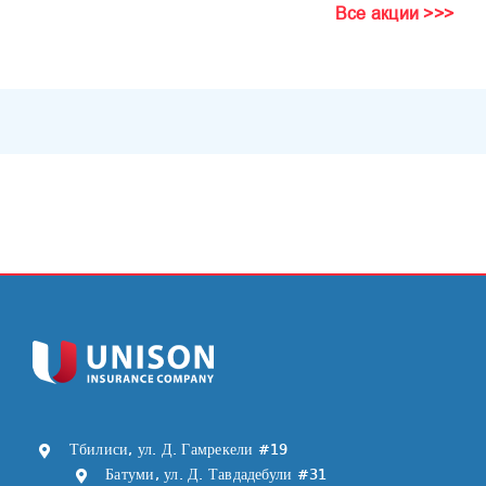
Все акции >>>
Тбилиси, ул. Д. Гамрекели #19
Батуми, ул. Д. Тавдадебули #31