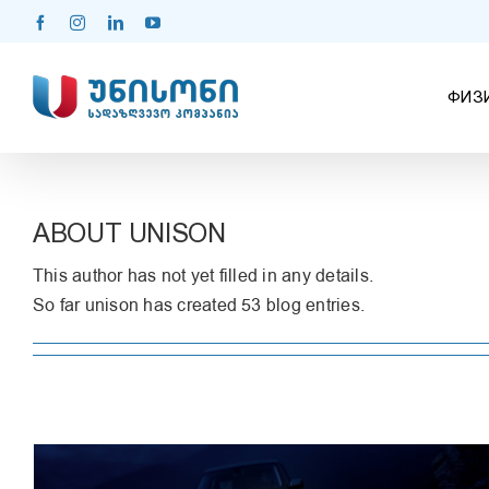
Skip
Facebook
Instagram
LinkedIn
YouTube
to
content
ФИЗ
ABOUT
UNISON
This author has not yet filled in any details.
So far unison has created 53 blog entries.