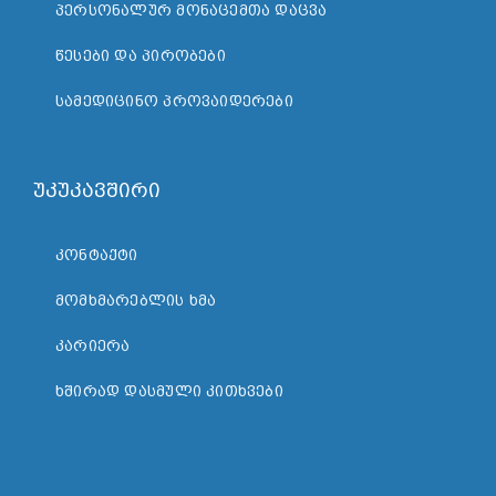
ᲞᲔᲠᲡᲝᲜᲐᲚᲣᲠ ᲛᲝᲜᲐᲪᲔᲛᲗᲐ ᲓᲐᲪᲕᲐ
ᲬᲔᲡᲔᲑᲘ ᲓᲐ ᲞᲘᲠᲝᲑᲔᲑᲘ
ᲡᲐᲛᲔᲓᲘᲪᲘᲜᲝ ᲞᲠᲝᲕᲐᲘᲓᲔᲠᲔᲑᲘ
უკუკავშირი
ᲙᲝᲜᲢᲐᲥᲢᲘ
ᲛᲝᲛᲮᲛᲐᲠᲔᲑᲚᲘᲡ ᲮᲛᲐ
ᲙᲐᲠᲘᲔᲠᲐ
ᲮᲨᲘᲠᲐᲓ ᲓᲐᲡᲛᲣᲚᲘ ᲙᲘᲗᲮᲕᲔᲑᲘ