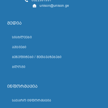
0322991991
unison@unison.ge
მედია
ᲡᲘᲐᲮᲚᲔᲔᲑᲘ
ᲐᲥᲪᲘᲔᲑᲘ
ᲑᲔᲜᲔᲤᲘᲢᲔᲑᲘ / ᲨᲔᲗᲐᲕᲐᲖᲔᲑᲔᲑᲘ
ᲑᲚᲝᲒᲘ
ინფორმაცია
ᲡᲐᲯᲐᲠᲝ ᲘᲜᲤᲝᲠᲛᲐᲪᲘᲐ