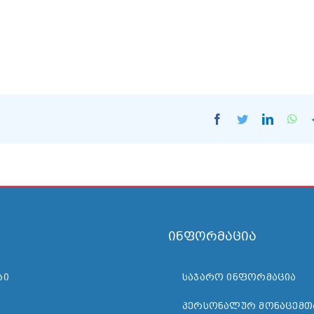
ლმწიფოს ფინანსთა სამინისტროს მიერ და ინიშნება ბა
ვეველად.
Facebook
Twitter
LinkedI
Wh
ინფორმაცია
ᲑᲘ
ᲡᲐᲯᲐᲠᲝ ᲘᲜᲤᲝᲠᲛᲐᲪᲘᲐ
ᲞᲔᲠᲡᲝᲜᲐᲚᲣᲠ ᲛᲝᲜᲐᲪᲔᲛᲗ