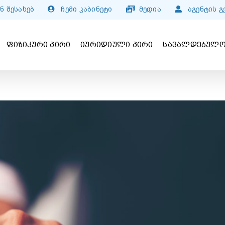
ნ შესახებ
ჩემი კაბინეტი
მედია
აგენტის 
ᲤᲘᲖᲘᲙᲣᲠᲘ ᲞᲘᲠᲘ
ᲘᲣᲠᲘᲓᲘᲣᲚᲘ ᲞᲘᲠᲘ
ᲡᲐᲕᲐᲚᲓᲔᲑᲣᲚᲝ