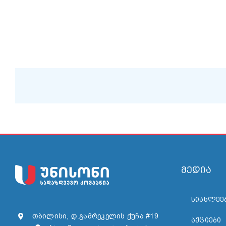
უნისონი იღებს აკრედიტაციას აზერბაიჯანის სახე
თბილისი ჯეიჰანის მილსადენის ექსკლუზიურ მზღ
მედია
ᲡᲘᲐᲮᲚᲔᲔ
თბილისი, დ.გამრეკელის ქუჩა #19
ᲐᲥᲪᲘᲔᲑᲘ