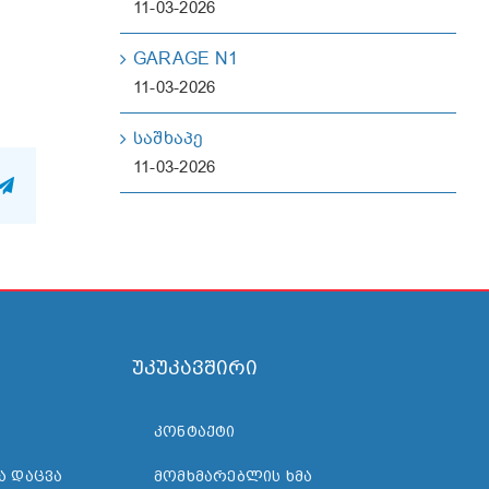
11-03-2026
ქო-
GARAGE N1
11-03-2026
საშხაპე
11-03-2026
n
atsApp
Telegram
უკუკავშირი
ᲙᲝᲜᲢᲐᲥᲢᲘ
Ა ᲓᲐᲪᲕᲐ
ᲛᲝᲛᲮᲛᲐᲠᲔᲑᲚᲘᲡ ᲮᲛᲐ