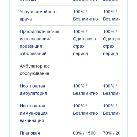
Услуги семейного
100% /
100% /
1
врача
Безлимитно
Безлимитно
Б
Профилактические
100% /
100% /
1
исследования/
Один раз в
Один раз в
р
превенция
страх.
страх.
с
заболеваний
период
период
п
Амбулаторное
обслуживание
Неотложная
100% /
100% /
1
амбулатория
Безлимитно
Безлимитно
Б
Неотложная
100% /
100% /
1
иммунизация
Безлимитно
Безлимитно
Б
вакцинация
Плановая
60% / 1500
70% / 2000
8