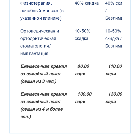
Физиотерапия,
40% скидка
40% скидка
4
лечебный массаж (в
/
/
указанной клинике)
Безлимитно
Б
Ортопедическая и
10-50%
10-50%
1
ортодонтическая
скидка
скидка /
с
стоматология/
Безлимитно
Б
имплантация
Ежемесячная премия
80,00
110.00
1
за семейный пакет
лари
лари
л
(семья из 3 чел.)
Ежемесячная премия
100,00
130.00
1
за семейный пакет
лари
лари
л
(семья из 4 и более
чел.)