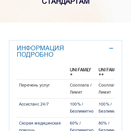
СТАНДАРТАМ
ИНФОРМАЦИЯ
ПОДРОБНО
UNI FAMILY
UNI FAMILY
U
+
++
+
UNI FAMILY
UNI FAMILY
U
Перечень услуг
Сооплата /
Сооплата /
С
+
++
+
Лимит
Лимит
Л
Ассистанс 24/7
100% /
100% /
1
Безлимитно
Безлимитно
Б
Скорая медицинская
60% /
80% /
1
помощь
Безлимитно
Безлимитно
Б