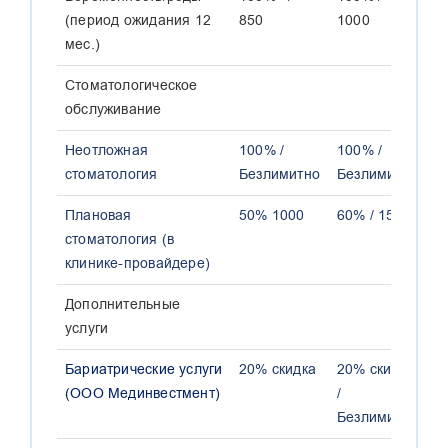
(период ожидания 12
850
1000
1
мес.)
Стоматологическое
обслуживание
Неотложная
100% /
100% /
1
стоматология
Безлимитно
Безлимитно
Б
Плановая
50% 1000
60% / 1500
7
стоматология (в
клинике-провайдере)
Дополнительные
услуги
Бариатрические услуги
20% скидка
20% скидка
2
(ООО Мединвестмент)
/
/
Безлимитно
Б