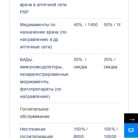
врача в аптечной сети
PSP
Медикаменты по
40% / 1400
50% / 1800
6
назначению врача (по
направлению в др.
аптечные сети)
БАДы,
35% /
35% /
3
иммуномодуляторы,
скидка
скидка
с
незарегистрированные
медикаменты,
фитопрепараты (по
направлению)
Госпитальное
→
обслуживание
Неотложная
100% /
100% /
1
госпитализация
8000
10000
1