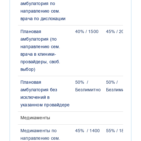
амбулатория по
направлению сем.
врача по дислокации
Плановая
40% / 1500
45% / 2000
5
амбулатория (по
направлению сем.
врача в клиники-
провайдеры, своб.
выбор)
Плановая
50% /
50% /
5
амбулатория без
Безлимитно
Безлимитно
Б
исключений в
указанном провайдере
Медикаменты
Медикаменты по
45% / 1400
55% / 1800
6
направлению сем.