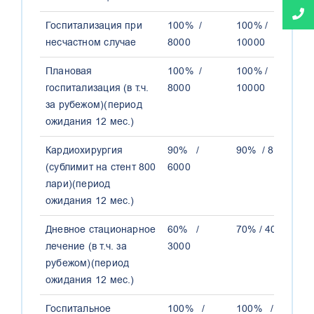
Госпитализация при
100% /
100% /
1
несчастном случае
8000
10000
1
Плановая
100% /
100% /
1
госпитализация (в т.ч.
8000
10000
1
за рубежом)(период
ожидания 12 мес.)
Кардиохирургия
90% /
90% / 8000
1
(сублимит на стент 800
6000
1
лари)(период
ожидания 12 мес.)
Дневное стационарное
60% /
70% / 4000
8
лечение (в т.ч. за
3000
рубежом)(период
ожидания 12 мес.)
Госпитальное
100% /
100% /
1