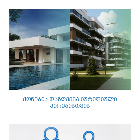
ᲥᲝᲜᲔᲑᲘᲡ ᲓᲐᲖᲦᲕᲔᲕᲐ ᲘᲣᲠᲘᲓᲘᲣᲚᲘ
ᲞᲘᲠᲔᲑᲘᲡᲗᲕᲘᲡ