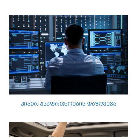
ᲙᲘᲑᲔᲠ ᲣᲡᲐᲤᲠᲗᲮᲝᲔᲑᲘᲡ ᲓᲐᲖᲦᲕᲔᲕᲐ