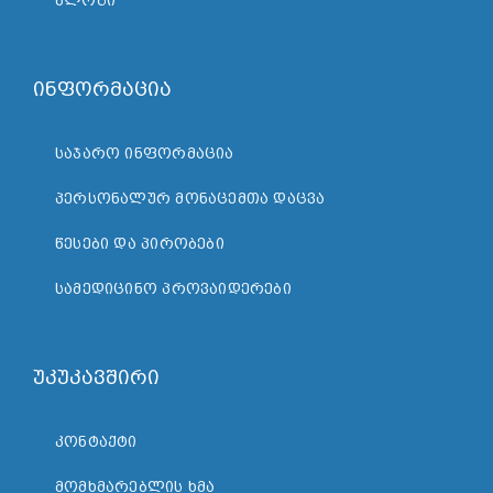
ᲑᲚᲝᲒᲘ
ინფორმაცია
ᲡᲐᲯᲐᲠᲝ ᲘᲜᲤᲝᲠᲛᲐᲪᲘᲐ
ᲞᲔᲠᲡᲝᲜᲐᲚᲣᲠ ᲛᲝᲜᲐᲪᲔᲛᲗᲐ ᲓᲐᲪᲕᲐ
ᲬᲔᲡᲔᲑᲘ ᲓᲐ ᲞᲘᲠᲝᲑᲔᲑᲘ
ᲡᲐᲛᲔᲓᲘᲪᲘᲜᲝ ᲞᲠᲝᲕᲐᲘᲓᲔᲠᲔᲑᲘ
უკუკავშირი
ᲙᲝᲜᲢᲐᲥᲢᲘ
ᲛᲝᲛᲮᲛᲐᲠᲔᲑᲚᲘᲡ ᲮᲛᲐ