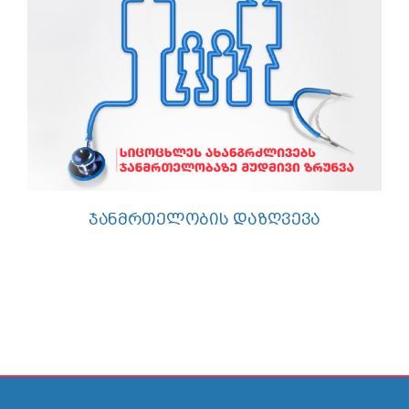
ᲯᲐᲜᲛᲠᲗᲔᲚᲝᲑᲘᲡ ᲓᲐᲖᲦᲕᲔᲕᲐ