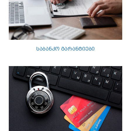
ᲡᲐᲑᲐᲜᲙᲝ ᲒᲐᲠᲐᲜᲢᲘᲔᲑᲘ