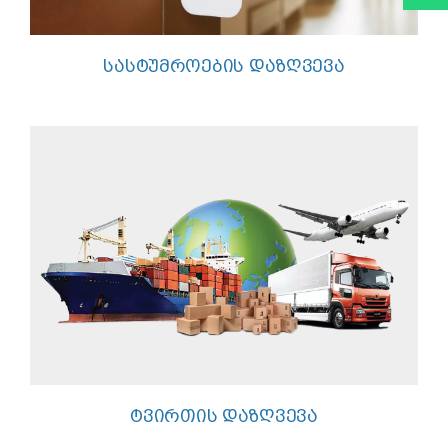
ᲡᲐᲡᲢᲣᲛᲠᲝᲔᲑᲘᲡ ᲓᲐᲖᲦᲕᲔᲕᲐ
ᲢᲕᲘᲠᲗᲘᲡ ᲓᲐᲖᲦᲕᲔᲕᲐ