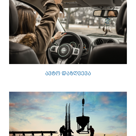
ᲐᲕᲢᲝ ᲓᲐᲖᲦᲕᲔᲕᲐ