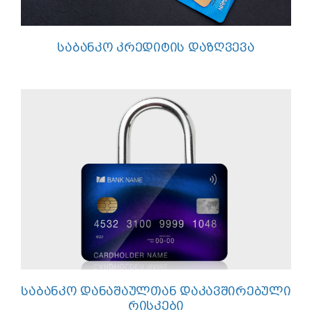
ᲡᲐᲑᲐᲜᲙᲝ ᲙᲠᲔᲓᲘᲢᲘᲡ ᲓᲐᲖᲦᲕᲔᲕᲐ
ᲡᲐᲑᲐᲜᲙᲝ ᲓᲐᲜᲐᲨᲐᲣᲚᲗᲐᲜ ᲓᲐᲙᲐᲕᲨᲘᲠᲔᲑᲣᲚᲘ
ᲠᲘᲡᲙᲔᲑᲘ