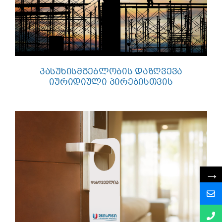
ᲞᲐᲡᲣᲮᲘᲡᲛᲒᲔᲑᲚᲝᲑᲘᲡ ᲓᲐᲖᲦᲕᲔᲕᲐ
ᲘᲣᲠᲘᲓᲘᲣᲚᲘ ᲞᲘᲠᲔᲑᲘᲡᲗᲕᲘᲡ
→