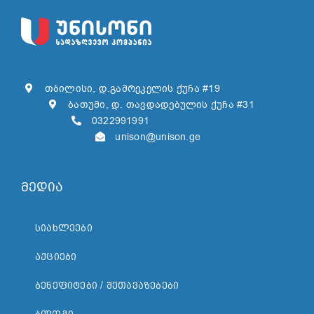
თბილისი, დ.გამრეკელის ქუჩა #19
ბათუმი, დ. თავდადებულის ქუჩა #31
0322991991
unison@unison.ge
მედია
ᲡᲘᲐᲮᲚᲔᲔᲑᲘ
ᲐᲥᲪᲘᲔᲑᲘ
ᲑᲔᲜᲔᲤᲘᲢᲔᲑᲘ / ᲨᲔᲗᲐᲕᲐᲖᲔᲑᲔᲑᲘ