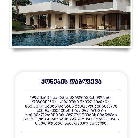
ᲥᲝᲜᲔᲑᲘᲡ ᲓᲐᲖᲦᲕᲔᲕᲐ
ᲠᲝᲓᲔᲡᲐᲪ ᲮᲐᲜᲫᲠᲘᲡ, ᲬᲧᲐᲚᲒᲐᲧᲕᲐᲜᲘᲚᲝᲑᲘᲡ
ᲓᲐᲖᲘᲐᲜᲔᲑᲘᲡ, ᲡᲢᲘᲥᲘᲣᲠᲘ ᲣᲑᲔᲓᲣᲠᲔᲑᲔᲑᲘᲡ,
ᲕᲐᲜᲓᲐᲚᲘᲖᲛᲘᲡᲐ ᲓᲐ ᲡᲮᲕᲐ ᲒᲣᲗᲕᲐᲚᲘᲡᲬᲘᲜᲔᲑᲔᲚᲘ
ᲨᲔᲛᲗᲮᲕᲔᲕᲔᲑᲘᲡᲐᲡ, ᲡᲐᲙᲣᲗᲠᲔᲑᲐᲨᲘ ᲐᲜ
ᲡᲐᲠᲒᲔᲑᲚᲝᲑᲐᲨᲘ ᲐᲠᲡᲔᲑᲣᲚ ᲥᲝᲜᲔᲑᲐᲡ ᲛᲘᲐᲓᲒᲔᲑᲐ
ᲖᲘᲐᲜᲘ, „ᲣᲜᲘᲡᲝᲜᲘ“ ᲐᲒᲘᲜᲐᲖᲦᲐᲣᲠᲔᲑᲗ ᲐᲛ ᲠᲘᲡᲙᲔᲑᲘᲡ
ᲮᲓᲝᲛᲘᲚᲔᲑᲘᲗ ᲒᲐᲛᲝᲬᲕᲔᲣᲚ ᲖᲐᲠᲐᲚᲡ.