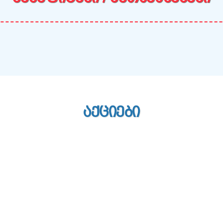
ᲐᲥᲪᲘᲔᲑᲘ