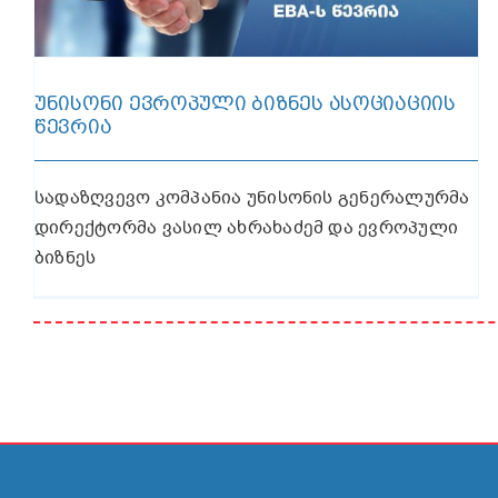
ᲣᲜᲘᲡᲝᲜᲘ ᲔᲕᲠᲝᲞᲣᲚᲘ ᲑᲘᲖᲜᲔᲡ ᲐᲡᲝᲪᲘᲐᲪᲘᲘᲡ
ᲬᲔᲕᲠᲘᲐ
სადაზღვევო კომპანია უნისონის გენერალურმა
დირექტორმა ვასილ ახრახაძემ და ევროპული
ბიზნეს