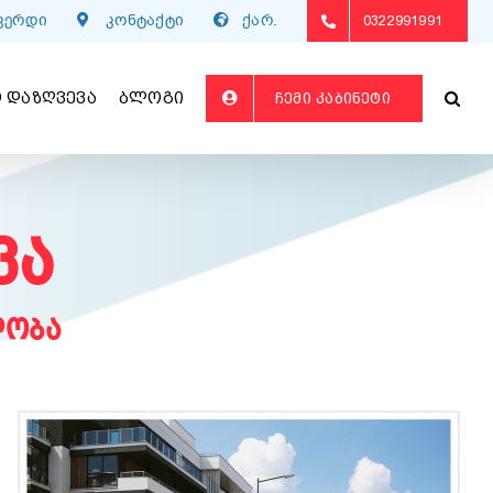
გვერდი
კონტაქტი
ქარ.
0322991991
 ᲓᲐᲖᲦᲕᲔᲕᲐ
ᲑᲚᲝᲒᲘ
ᲩᲔᲛᲘ ᲙᲐᲑᲘᲜᲔᲢᲘ
ვა
ლობა