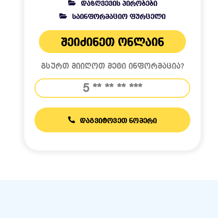
ᲓᲐᲖᲦᲕᲔᲕᲘᲡ ᲞᲘᲠᲝᲑᲔᲑᲘ
ᲡᲐᲘᲜᲤᲝᲠᲛᲐᲪᲘᲝ ᲤᲣᲠᲪᲔᲚᲘ
ᲨᲔᲘᲫᲘᲜᲔᲗ ᲝᲜᲚᲐᲘᲜ
ᲒᲡᲣᲠᲗ ᲛᲘᲘᲦᲝᲗ ᲛᲔᲢᲘ ᲘᲜᲤᲝᲠᲛᲐᲪᲘᲐ?
ᲓᲐᲒᲕᲘᲢᲝᲕᲔᲗ ᲜᲝᲛᲔᲠᲘ