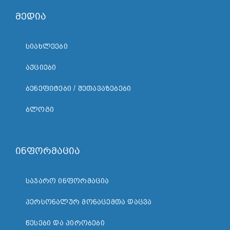
მედია
ᲡᲘᲐᲮᲚᲔᲔᲑᲘ
ᲐᲥᲪᲘᲔᲑᲘ
ᲑᲔᲜᲔᲤᲘᲢᲔᲑᲘ / ᲨᲔᲗᲐᲕᲐᲖᲔᲑᲔᲑᲘ
ᲑᲚᲝᲒᲘ
ინფორმაცია
ᲡᲐᲯᲐᲠᲝ ᲘᲜᲤᲝᲠᲛᲐᲪᲘᲐ
ᲞᲔᲠᲡᲝᲜᲐᲚᲣᲠ ᲛᲝᲜᲐᲪᲔᲛᲗᲐ ᲓᲐᲪᲕᲐ
ᲬᲔᲡᲔᲑᲘ ᲓᲐ ᲞᲘᲠᲝᲑᲔᲑᲘ