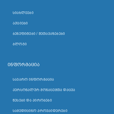
ᲡᲘᲐᲮᲚᲔᲔᲑᲘ
ᲐᲥᲪᲘᲔᲑᲘ
ᲑᲔᲜᲔᲤᲘᲢᲔᲑᲘ / ᲨᲔᲗᲐᲕᲐᲖᲔᲑᲔᲑᲘ
ᲑᲚᲝᲒᲘ
ინფორმაცია
ᲡᲐᲯᲐᲠᲝ ᲘᲜᲤᲝᲠᲛᲐᲪᲘᲐ
ᲞᲔᲠᲡᲝᲜᲐᲚᲣᲠ ᲛᲝᲜᲐᲪᲔᲛᲗᲐ ᲓᲐᲪᲕᲐ
ᲬᲔᲡᲔᲑᲘ ᲓᲐ ᲞᲘᲠᲝᲑᲔᲑᲘ
ᲡᲐᲛᲔᲓᲘᲪᲘᲜᲝ ᲞᲠᲝᲕᲐᲘᲓᲔᲠᲔᲑᲘ