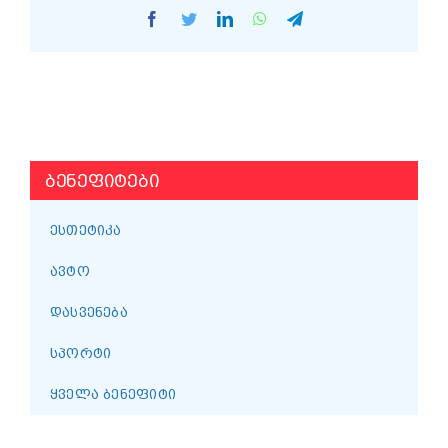
Facebook
Twitter
LinkedIn
WhatsApp
Telegram
ᲑᲔᲜᲔᲤᲘᲢᲔᲑᲘ
ᲔᲡᲗᲔᲢᲘᲙᲐ
ᲐᲕᲢᲝ
ᲓᲐᲡᲕᲔᲜᲔᲑᲐ
ᲡᲞᲝᲠᲢᲘ
ᲧᲕᲔᲚᲐ ᲑᲔᲜᲔᲤᲘᲢᲘ