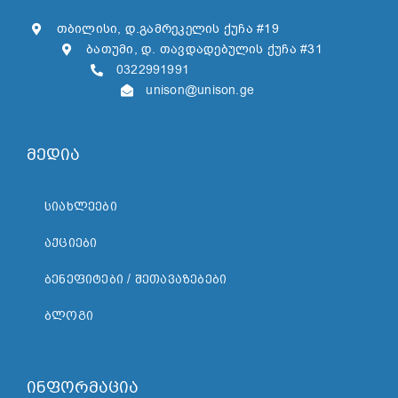
თბილისი, დ.გამრეკელის ქუჩა #19
ბათუმი, დ. თავდადებულის ქუჩა #31
0322991991
unison@unison.ge
მედია
ᲡᲘᲐᲮᲚᲔᲔᲑᲘ
ᲐᲥᲪᲘᲔᲑᲘ
ᲑᲔᲜᲔᲤᲘᲢᲔᲑᲘ / ᲨᲔᲗᲐᲕᲐᲖᲔᲑᲔᲑᲘ
ᲑᲚᲝᲒᲘ
ინფორმაცია