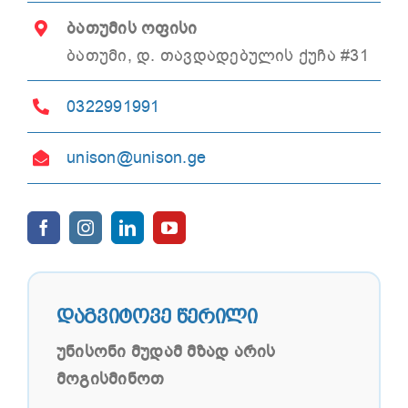
ბათუმის ოფისი
ბათუმი, დ. თავდადებულის ქუჩა #31
0322991991
unison@unison.ge
ᲓᲐᲒᲕᲘᲢᲝᲕᲔ ᲬᲔᲠᲘᲚᲘ
უნისონი მუდამ მზად არის
მოგისმინოთ