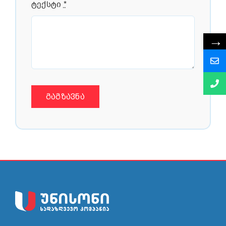
ტექსტი
*
→
ᲒᲐᲒᲖᲐᲕᲜᲐ