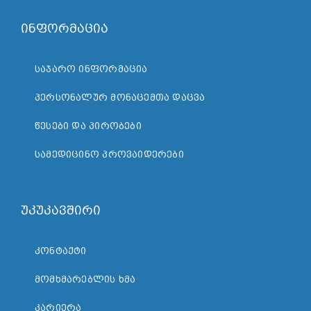
ინფორმაცია
ᲡᲐᲯᲐᲠᲝ ᲘᲜᲤᲝᲠᲛᲐᲪᲘᲐ
ᲞᲔᲠᲡᲝᲜᲐᲚᲣᲠ ᲛᲝᲜᲐᲪᲔᲛᲗᲐ ᲓᲐᲪᲕᲐ
ᲬᲔᲡᲔᲑᲘ ᲓᲐ ᲞᲘᲠᲝᲑᲔᲑᲘ
ᲡᲐᲛᲔᲓᲘᲪᲘᲜᲝ ᲞᲠᲝᲕᲐᲘᲓᲔᲠᲔᲑᲘ
უკუკავშირი
ᲙᲝᲜᲢᲐᲥᲢᲘ
ᲛᲝᲛᲮᲛᲐᲠᲔᲑᲚᲘᲡ ᲮᲛᲐ
ᲙᲐᲠᲘᲔᲠᲐ