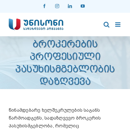
Skip
Facebook
Instagram
LinkedIn
YouTube
to
content
ᲑᲠᲝᲙᲔᲠᲔᲑᲘᲡ
ᲞᲠᲝᲤᲔᲡᲘᲣᲚᲘ
ᲞᲐᲡᲣᲮᲘᲡᲛᲒᲔᲑᲚᲝᲑᲘᲡ
ᲓᲐᲖᲦᲕᲔᲕᲐ
წინამდებარე ხელშეკრულების საგანს
წარმოადგენს, სადაზღვევო ბროკერის
პასუხისმგებლობა, რომელიც