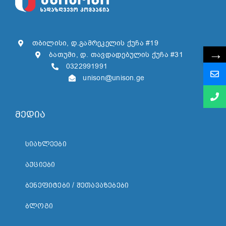
თბილისი, დ.გამრეკელის ქუჩა #19
→
ბათუმი, დ. თავდადებულის ქუჩა #31
0322991991
unison@unison.ge
მედია
ᲡᲘᲐᲮᲚᲔᲔᲑᲘ
ᲐᲥᲪᲘᲔᲑᲘ
ᲑᲔᲜᲔᲤᲘᲢᲔᲑᲘ / ᲨᲔᲗᲐᲕᲐᲖᲔᲑᲔᲑᲘ
ᲑᲚᲝᲒᲘ