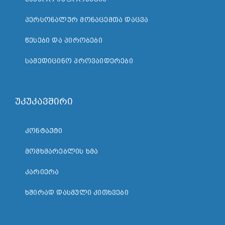
ᲞᲔᲠᲡᲝᲜᲐᲚᲣᲠ ᲛᲝᲜᲐᲪᲔᲛᲗᲐ ᲓᲐᲪᲕᲐ
ᲬᲔᲡᲔᲑᲘ ᲓᲐ ᲞᲘᲠᲝᲑᲔᲑᲘ
ᲡᲐᲛᲔᲓᲘᲪᲘᲜᲝ ᲞᲠᲝᲕᲐᲘᲓᲔᲠᲔᲑᲘ
უკუკავშირი
ᲙᲝᲜᲢᲐᲥᲢᲘ
ᲛᲝᲛᲮᲛᲐᲠᲔᲑᲚᲘᲡ ᲮᲛᲐ
ᲙᲐᲠᲘᲔᲠᲐ
ᲮᲨᲘᲠᲐᲓ ᲓᲐᲡᲛᲣᲚᲘ ᲙᲘᲗᲮᲕᲔᲑᲘ