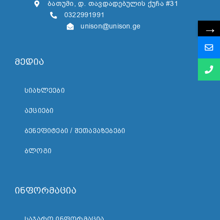
ბათუმი, დ. თავდადებულის ქუჩა #31
0322991991
→
unison@unison.ge
მედია
ᲡᲘᲐᲮᲚᲔᲔᲑᲘ
ᲐᲥᲪᲘᲔᲑᲘ
ᲑᲔᲜᲔᲤᲘᲢᲔᲑᲘ / ᲨᲔᲗᲐᲕᲐᲖᲔᲑᲔᲑᲘ
ᲑᲚᲝᲒᲘ
ინფორმაცია
ᲡᲐᲯᲐᲠᲝ ᲘᲜᲤᲝᲠᲛᲐᲪᲘᲐ